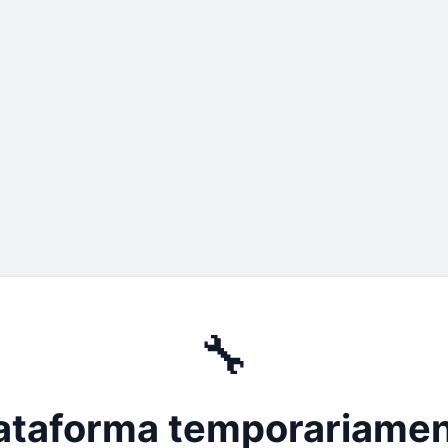
🔧
ataforma temporariame