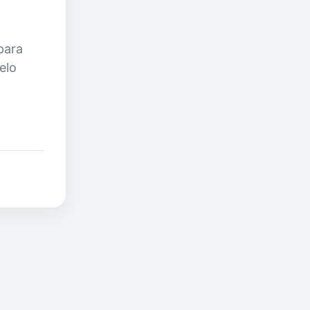
para
elo